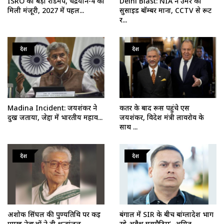
ISRO का बड़ा रोडमैप, चंद्रयान-4 को
Delhi Blast: NIA ने उमर को
मिली मंजूरी, 2027 में पहल...
सुसाइड बॉम्बर माना, CCTV से रूट
र...
देश
देश
Madina Incident: जयशंकर ने
कतर के बाद रूस पहुंचे एस
दुख जताया, जेद्दा में भारतीय महाव...
जयशंकर, विदेश मंत्री लावरोव के
साथ ...
देश
देश
अशोक सिंघल की पुण्यतिथि पर कई
बंगाल में SIR के बीच बांग्लादेश भाग
प्रमुख नेताओं ने दी श्रद्धांजल...
रहे अवैध घुसपैठिए’, अमित...