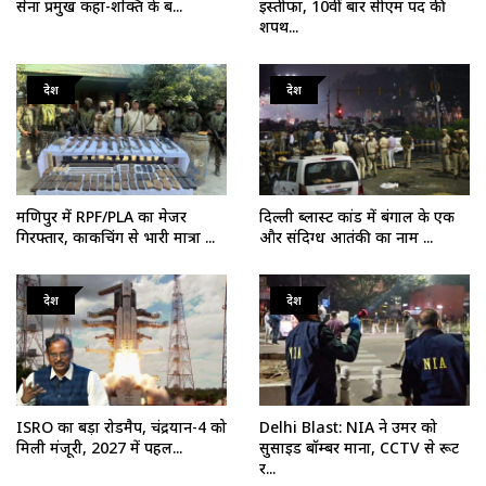
सेना प्रमुख कहा-शक्ति के ब...
इस्तीफा, 10वीं बार सीएम पद की
शपथ...
देश
देश
मणिपुर में RPF/PLA का मेजर
दिल्ली ब्लास्ट कांड में बंगाल के एक
गिरफ्तार, काकचिंग से भारी मात्रा ...
और संदिग्ध आतंकी का नाम ...
देश
देश
ISRO का बड़ा रोडमैप, चंद्रयान-4 को
Delhi Blast: NIA ने उमर को
मिली मंजूरी, 2027 में पहल...
सुसाइड बॉम्बर माना, CCTV से रूट
र...