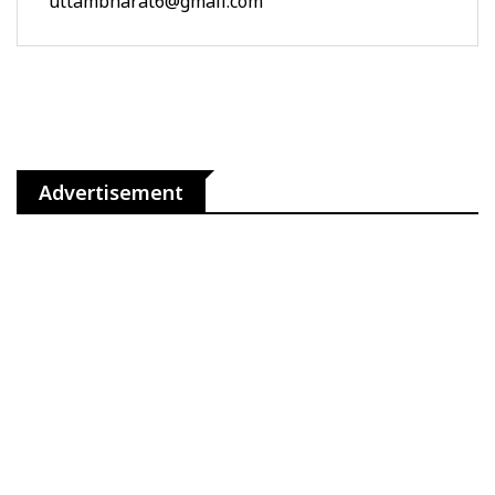
uttambharat6@gmail.com
Advertisement