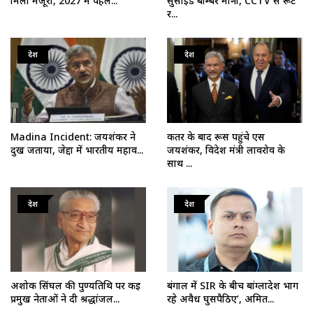
मिली मंजूरी, 2027 में पहल...
सुसाइड बॉम्बर माना, CCTV से रूट
र...
देश
देश
Madina Incident: जयशंकर ने
कतर के बाद रूस पहुंचे एस
दुख जताया, जेद्दा में भारतीय महाव...
जयशंकर, विदेश मंत्री लावरोव के
साथ ...
देश
देश
अशोक सिंघल की पुण्यतिथि पर कई
बंगाल में SIR के बीच बांग्लादेश भाग
प्रमुख नेताओं ने दी श्रद्धांजल...
रहे अवैध घुसपैठिए’, अमित...