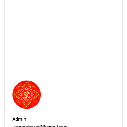
Admin
uttambharat6@gmail.com