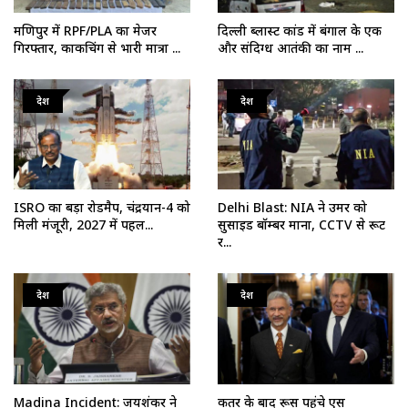
मणिपुर में RPF/PLA का मेजर
दिल्ली ब्लास्ट कांड में बंगाल के एक
गिरफ्तार, काकचिंग से भारी मात्रा ...
और संदिग्ध आतंकी का नाम ...
देश
देश
ISRO का बड़ा रोडमैप, चंद्रयान-4 को
Delhi Blast: NIA ने उमर को
मिली मंजूरी, 2027 में पहल...
सुसाइड बॉम्बर माना, CCTV से रूट
र...
देश
देश
Madina Incident: जयशंकर ने
कतर के बाद रूस पहुंचे एस