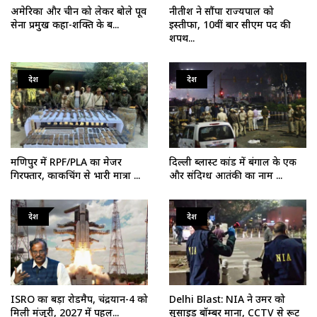
अमेरिका और चीन को लेकर बोले पूर्व
नीतीश ने सौंपा राज्यपाल को
सेना प्रमुख कहा-शक्ति के ब...
इस्तीफा, 10वीं बार सीएम पद की
शपथ...
देश
देश
मणिपुर में RPF/PLA का मेजर
दिल्ली ब्लास्ट कांड में बंगाल के एक
गिरफ्तार, काकचिंग से भारी मात्रा ...
और संदिग्ध आतंकी का नाम ...
देश
देश
ISRO का बड़ा रोडमैप, चंद्रयान-4 को
Delhi Blast: NIA ने उमर को
मिली मंजूरी, 2027 में पहल...
सुसाइड बॉम्बर माना, CCTV से रूट